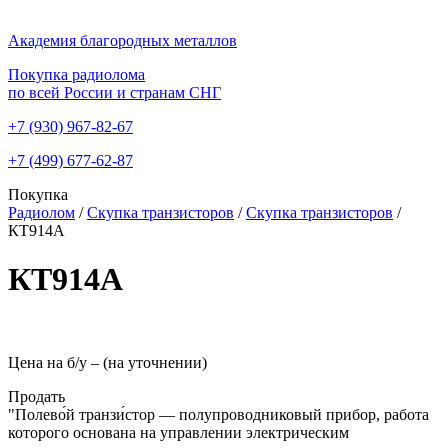
Академия благородных металлов
Покупка радиолома
по всей России и странам СНГ
+7 (930)
967-82-67
+7 (499)
677-62-87
Покупка
Радиолом
/
Скупка транзисторов
/
Скупка транзисторов
/
КТ914А
КТ914А
Цена на б/у –
(на уточнении)
Продать
"Полево́й транзи́стор — полупроводниковый прибор, работа
которого основана на управлении электрическим