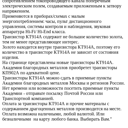
сопротивлением токопроводящего канала поперечным
электрическим полем, создаваемым приложенным к затвору
напряжением.
Применяются в приборах/схемах с малым
энергопотреблением: часы, пульт дистанционного
управления, системы контроля и наблюдения, звуковая
аппаратура Hi-Fi/ Hi-End класса.
Транзистор КТ914А содержит не большое количество золота,
тем не менее представляющее интерес.
Золото находится внутри транзистора КТ914А, поэтому его
количество в транзисторе КТ914А не зависит от состояния
изделия.
На странице представлены новые транзисторы КТ914А.
Академия благородных металлов приобретет транзисторы
КП902А по адекватной цене.
Транзисторы КТ914А можно сдать в приемные пункты
Академии благородных металлов Москвы и регионов России.
Нет времени или возможности посетить приемные пункты
Академии - отправьте посылку Почтой России или
Транспортной компанией.
Оплата за транзисторы КТ914А и прочие материалы с
содержанием драгоценных металлов производится на месте.
Оплата возможна наличными, любой валютой. Или
безналичными на карту любого банка. Выбирать Вам."