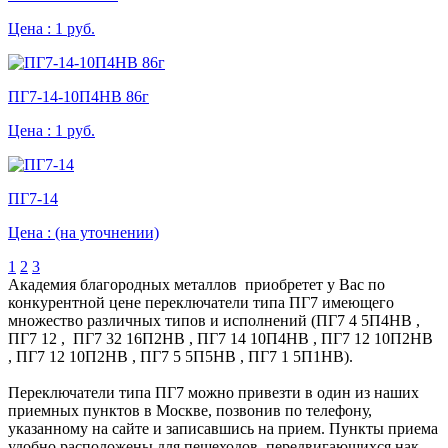
Цена :
1 руб.
ПГ7-14-10П4НВ 86г
Цена :
1 руб.
ПГ7-14
Цена :
(на уточнении)
1
2
3
Академия благородных металлов приобретет у Вас по
конкурентной цене переключатели типа ПГ7 имеющего
множество различных типов и исполнений (ПГ7 4 5П4НВ ,
ПГ7 12 , ПГ7 32 16П2НВ , ПГ7 14 10П4НВ , ПГ7 12 10П2НВ
, ПГ7 12 10П2НВ , ПГ7 5 5П5НВ , ПГ7 1 5П1НВ).
Переключатели типа ПГ7 можно привезти в один из наших
приемных пунктов в Москве, позвонив по телефону,
указанному на сайте и записавшись на прием. Пункты приема
удобно расположены для пешеходов, передвигающихся нак