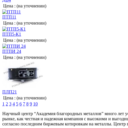
Цена :
(на уточнении)
ПТП11
Цена :
(на уточнении)
ПТП5-К1
Цена :
(на уточнении)
ПТПИ 24
Цена :
(на уточнении)
ПЛП21
Цена :
(на уточнении)
1
2
3
4
5
6
7
8
9
10
Научный центр “Академия благородных металлов” много лет ус
рынке, как честная и надежная компания с высокими и выгодн
согласно последним биржевым котировкам на металлы. Центр п