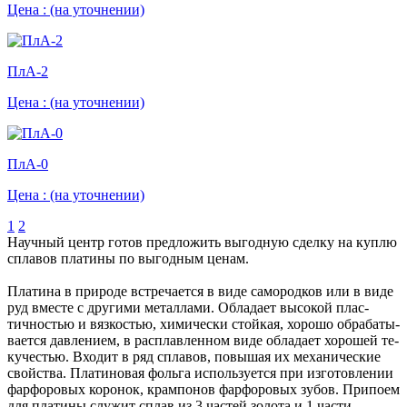
Цена :
(на уточнении)
ПлА-2
Цена :
(на уточнении)
ПлА-0
Цена :
(на уточнении)
1
2
Научный центр готов предложить выгодную сделку на куплю
сплавов платины по выгодным ценам.
Платина в природе встречается в виде самородков или в виде
руд вместе с другими металлами. Обладает высокой плас­
тичностью и вязкостью, химически стойкая, хорошо обрабаты­
вается давлением, в расплавленном виде обладает хорошей те­
кучестью. Входит в ряд сплавов, повышая их механические
свой­ства. Платиновая фольга используется при изготовлении
фар­форовых коронок, крампонов фарфоровых зубов. Припоем
для платины служит сплав из 3 частей золота и 1 части