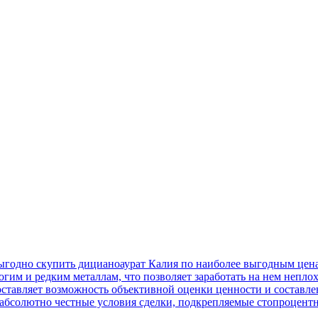
ыгодно скупить дицианоаурат Калия по наиболее выгодным цен
рогим и редким металлам, что позволяет заработать на нем непл
оставляет возможность объективной оценки ценности и составл
абсолютно честные условия сделки, подкрепляемые стопроцентн