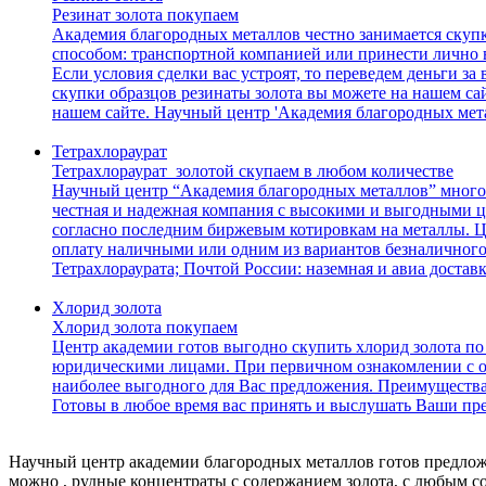
Резинат золота покупаем
Академия благородных металлов честно занимается скупк
способом: транспортной компанией или принести лично в
Если условия сделки вас устроят, то переведем деньги 
скупки образцов резинаты золота вы можете на нашем са
нашем сайте. Научный центр 'Академия благородных мета
Тетрахлораурат
Тетрахлораурат золотой скупаем в любом количестве
Научный центр “Академия благородных металлов” много л
честная и надежная компания с высокими и выгодными ц
согласно последним биржевым котировкам на металлы. Це
оплату наличными или одним из вариантов безналичного 
Тетрахлораурата; Почтой России: наземная и авиа достав
Хлорид золота
Хлорид золота покупаем
Центр академии готов выгодно скупить хлорид золота п
юридическими лицами. При первичном ознакомлении с об
наиболее выгодного для Вас предложения. Преимущества 
Готовы в любое время вас принять и выслушать Ваши пр
Научный центр академии благородных металлов готов предложи
можно , рудные концентраты с содержанием золота, с любым 