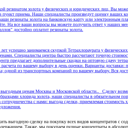
ой резинатом золота у физических и юридических лиц. Вы може
 пункт приема. Наши специалисты произведут оценку ваших коб
за ваши резинаты золота на банковскую карту или электронным 
йте. На все ваши вопросы вы можете получить ответ у наших ме
ллов" достойно оплатит резинаты золота.
ет успешно занимаемся скупкой Тетрахлораурата у физических 
енами. Специалисты центра быстро рассчитают точную стоимост
нтр предлагает дополнительные скидки на оптовую сдачу тетра
расчета по вашему выбору в день оценки. Варианты доставки: 
ка; одной из транспортных компаний по вашему выбору. Вся доста
о выгодным ценам Москвы и Московской области.. Сделку возмо
разцами хлорида золота, наши специалисты в обязательном пор
сотрудничества с нами: выгода сделки, приемлемая стоимость х
едложения.
ть выгодную сделку на покупку всех видов концентратов с сод
содержанием. Также, мы покупаем рудные концентраты в абсолю