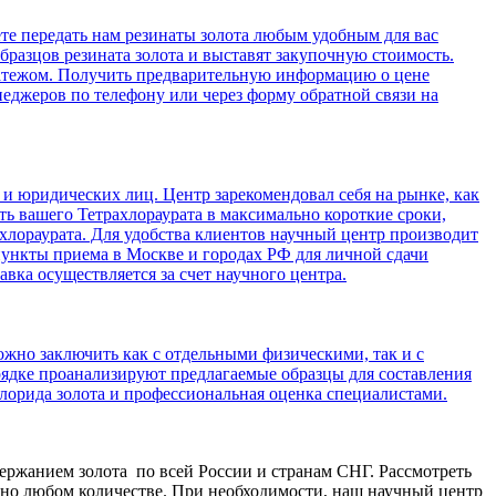
те передать нам резинаты золота любым удобным для вас
разцов резината золота и выставят закупочную стоимость.
платежом. Получить предварительную информацию о цене
неджеров по телефону или через форму обратной связи на
и юридических лиц. Центр зарекомендовал себя на рынке, как
ь вашего Тетрахлораурата в максимально короткие сроки,
хлораурата. Для удобства клиентов научный центр производит
пункты приема в Москве и городах РФ для личной сдачи
вка осуществляется за счет научного центра.
жно заключить как с отдельными физическими, так и с
ядке проанализируют предлагаемые образцы для составления
лорида золота и профессиональная оценка специалистами.
ержанием золота по всей России и странам СНГ. Рассмотреть
тно любом количестве. При необходимости, наш научный центр