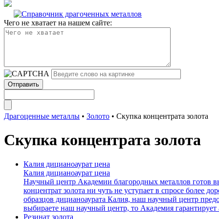
Чего не хватает на нашем сайте:
Драгоценные металлы
•
Золото
•
Скупка концентрата золота
Скупка концентрата золота
Калия дицианоаурат цена
Калия дицианоаурат цена
Научный центр Академии благородных металлов готов в
концентрат золота ни чуть не уступает в спросе более до
образцов дицианоаурата Калия, наш научный центр пред
выбираете наш научный центр, то Академия гарантирует 
Резинат золота