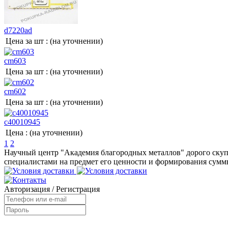
d7220ad
Цена за шт :
(на уточнении)
cm603
Цена за шт :
(на уточнении)
cm602
Цена за шт :
(на уточнении)
c40010945
Цена :
(на уточнении)
1
2
Научный центр "Академия благородных металлов" дорого скупи
специалистами на предмет его ценности и формирования суммы
Авторизация
/
Регистрация