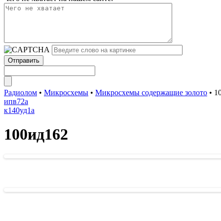
Радиолом
•
Микросхемы
•
Микросхемы содержащие золото
•
1
ипв72a
к140уд1а
100ид162