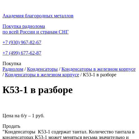
Академия благородных металлов
Покупка радиолома
по всей России и странам СНГ
+7 (930)
967-82-67
+7 (499)
677-62-87
Покупка
Радиолом
/
Конденсаторы
/
Конденсаторы в железном корпусе
/
Конденсаторы в железном корпусе
/
К53-1 в разборе
К53-1 в разборе
Цена на б/у –
1 руб.
Продать
"Конденсаторы К53-1 содержат тантал. Количество тантала в
конденсаторах К53-1 может меняться весьма значительно и