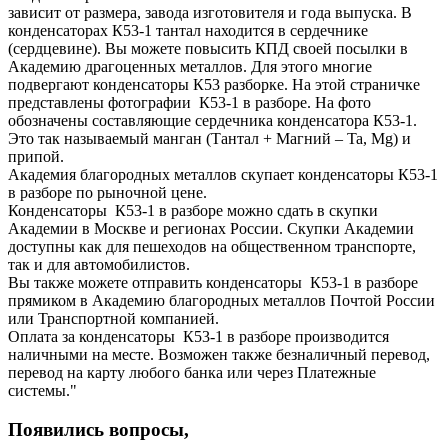
зависит от размера, завода изготовителя и года выпуска. В
конденсаторах К53-1 тантал находится в сердечнике
(сердцевине). Вы можете повысить КПД своей посылки в
Академию драгоценных металлов. Для этого многие
подвергают конденсаторы К53 разборке. На этой страничке
представлены фотографии К53-1 в разборе. На фото
обозначены составляющие сердечника конденсатора К53-1.
Это так называемый манган (Тантал + Магний – Ta, Mg) и
припой.
Академия благородных металлов скупает конденсаторы К53-1
в разборе по рыночной цене.
Конденсаторы К53-1 в разборе можно сдать в скупки
Академии в Москве и регионах России. Скупки Академии
доступны как для пешеходов на общественном транспорте,
так и для автомобилистов.
Вы также можете отправить конденсаторы К53-1 в разборе
прямиком в Академию благородных металлов Почтой России
или Транспортной компанией.
Оплата за конденсаторы К53-1 в разборе производится
наличными на месте. Возможен также безналичный перевод,
перевод на карту любого банка или через Платежные
системы."
Появились вопросы,