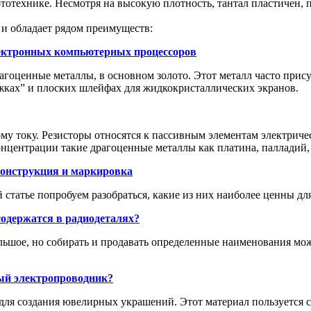
тотехнике. Несмотря на высокую плотность, тантал пластичен, п
 и обладает рядом преимуществ:
ектронных компьютерных процессоров
агоценные металлы, в основном золото. Этот металл часто прису
ожках” и плоских шлейфах для жидкокристаллических экранов.
ому току. Резисторы относятся к пассивным элементам электри
онцентрации такие драгоценные металлы как платина, палладий, 
конструкция и маркировка
 статье попробуем разобраться, какие из них наиболее ценны дл
одержатся в радиодеталях?
льшое, но собирать и продавать определенные наименования мо
ный электропроводник?
 для создания ювелирных украшений. Этот материал пользуется 