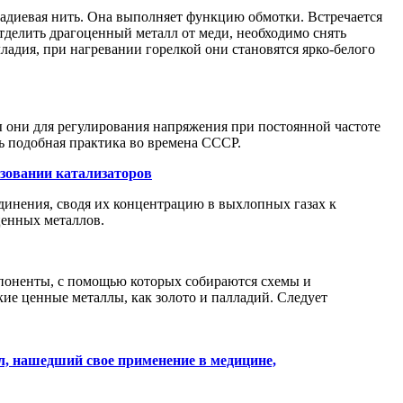
ладиевая нить. Она выполняет функцию обмотки. Встречается
отделить драгоценный металл от меди, необходимо снять
лладия, при нагревании горелкой они становятся ярко-белого
 они для регулирования напряжения при постоянной частоте
ь подобная практика во времена СССР.
зовании катализаторов
динения, сводя их концентрацию в выхлопных газах к
ценных металлов.
мпоненты, с помощью которых собираются схемы и
кие ценные металлы, как золото и палладий. Следует
л, нашедший свое применение в медицине,