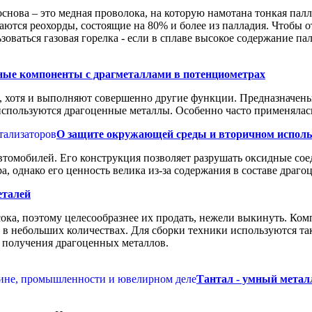
снова – это медная проволока, на которую намотана тонкая пал
чаются реохорды, состоящие на 80% и более из палладия. Чтобы 
оваться газовая горелка - если в сплаве высокое содержание па
ные компоненты с драгметаллами в потенциометрах
 хотя и выполняют совершенно другие функции. Предназначены
используются драгоценные металлы. Особенно часто применялас
О защите окружающей среды и вторичном исполь
втомобилей. Его конструкция позволяет разрушать оксидные сое
, однако его ценность велика из-за содержания в составе драго
еталей
ока, поэтому целесообразнее их продать, нежели выкинуть. Ко
 в небольших количествах. Для сборки техники используются та
в получения драгоценных металлов.
Тантал - умный метал