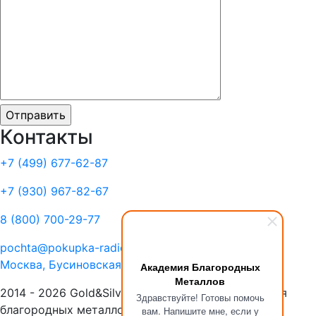
Контакты
+7 (499)
677-62-87
+7 (930)
967-82-67
8 (800)
700-29-77
pochta@pokupka-radiolom.ru
Москва, Бусиновская Горка, 1Е с.5
Академия Благородных
Металлов
2014 - 2026 Gold&Silver Научный Центр «Академия
Здравствуйте! Готовы помочь
благородных металлов»
вам. Напишите мне, если у