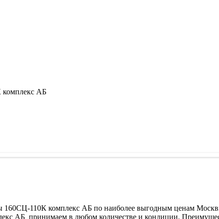
 комплекс АБ
ы 160СЦ-110К комплекс АБ по наиболее выгодным ценам Москвы
лекс АБ принимаем в любом количестве и кондиции. Преимущес