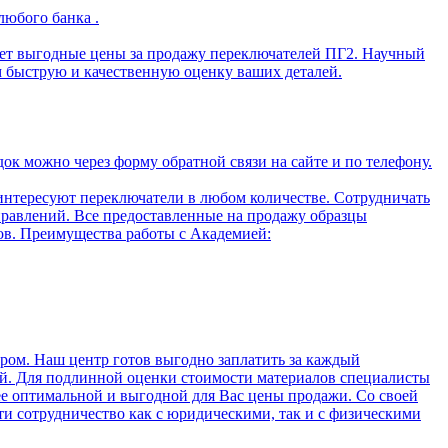
юбого банка .
ает выгодные цены за продажу переключателей ПГ2. Научный
м быструю и качественную оценку ваших деталей.
к можно через форму обратной связи на сайте и по телефону.
интересуют переключатели в любом количестве. Сотрудничать
правлений. Все предоставленные на продажу образцы
ов. Преимущества работы с Академией:
ром. Наш центр готов выгодно заплатить за каждый
ей. Для подлинной оценки стоимости материалов специалисты
ее оптимальной и выгодной для Вас цены продажи. Со своей
сти сотрудничество как с юридическими, так и с физическими