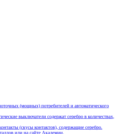
ьноточных (мощных) потребителей и автоматического
ические выключатели содержат серебро в количествах,
онтакты (скусы контактов), содержащие серебро.
аллов или на сайте Академии.