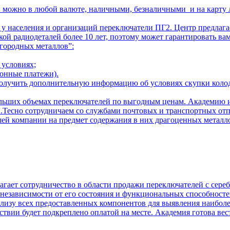
 можно в любой валюте, наличными, безналичными и на карту л
у населения и организаций переключатели ПГ2. Центр предлаг
кой радиодеталей более 10 лет, поэтому может гарантировать ва
городных металлов”:
 условиях;
ронные платежи).
олучить дополнительную информацию об условиях скупки колодо
ольших объемах переключателей по выгодным ценам. Академию 
и.Тесно сотрудничаем со службами почтовых и транспортных от
ей компании на предмет содержания в них драгоценных металл
гает сотрудничество в области продажи переключателей с сереб
в независимости от его состояния и функциональных способност
ализу всех предоставленных компонентов для выявления наибол
ствии будет подкреплено оплатой на месте. Академия готова ве