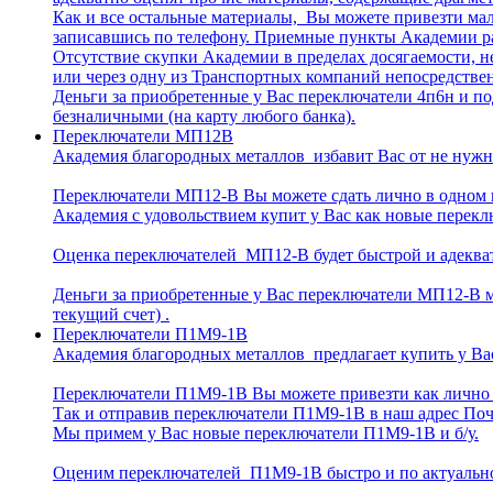
Как и все остальные материалы, Вы можете привезти ма
записавшись по телефону. Приемные пункты Академии р
Отсутствие скупки Академии в пределах досягаемости, 
или через одну из Транспортных компаний непосредстве
Деньги за приобретенные у Вас переключатели 4п6н и п
безналичными (на карту любого банка).
Переключатели МП12В
Академия благородных металлов избавит Вас от не нужн
Переключатели МП12-В Вы можете сдать лично в одном 
Академия с удовольствием купит у Вас как новые переклю
Оценка переключателей МП12-В будет быстрой и адеква
Деньги за приобретенные у Вас переключатели МП12-В м
текущий счет) .
Переключатели П1М9-1В
Академия благородных металлов предлагает купить у Ва
Переключатели П1М9-1В Вы можете привезти как лично в
Так и отправив переключатели П1М9-1В в наш адрес По
Мы примем у Вас новые переключатели П1М9-1В и б/у.
Оценим переключателей П1М9-1В быстро и по актуально