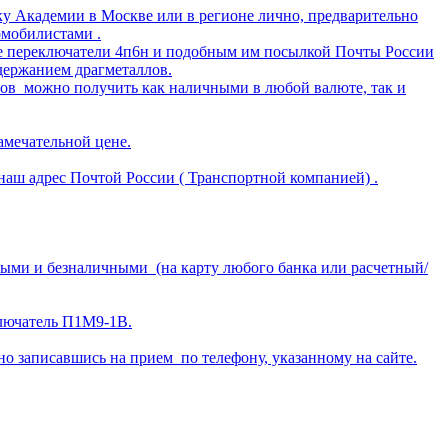
у Академии в Москве или в регионе лично, предварительно
омобилистами .
ные переключатели 4п6н и подобным им посылкой Почты России
держанием драгметаллов.
лов можно получить как наличными в любой валюте, так и
амечательной цене.
аш адрес Почтой России ( Транспортной компанией) .
ными и безналичными (на карту любого банка или расчетный/
ключатель П1М9-1В.
о записавшись на прием по телефону, указанному на сайте.