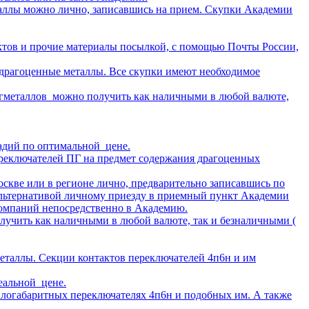
таллы можно лично, записавшись на прием. Скупки Академии
ктов и прочие материалы посылкой, с помощью Почты России,
драгоценные металлы. Все скупки имеют необходимое
агметаллов можно получить как наличными в любой валюте,
адий по оптимальной цене.
реключателей ПГ на предмет содержания драгоценных
скве или в регионе лично, предварительно записавшись по
льтернативой личному приезду в приемный пункт Академии
 компаний непосредственно в Академию.
лучить как наличными в любой валюте, так и безналичными (
еталлы. Секции контактов переключателей 4п6н и им
еальной цене.
алогабаритных переключателях 4п6н и подобных им. А также