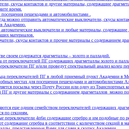
ели, скусы контактов и другие материалы, содержащие драгме
мите время.
 посещения пешеходами и автомобилистами .
да можно отправить автоматические выключатели, скусы конта
 в Академию.
 автоматические выключатели и любые материалы, содержащие 
аших материалов.
чатели, скусы контактов и прочие материалы с содержанием др
ве своем содержатся драгметаллы – золото и палладий.
а от переключателей ПГ содержащих драгметаллы золото и палл
реключатели ПГ и/или проведут спектральный анализ колец пе
льца переключателей ПГ в любой приемный пункт Академии в Мо
обных местах для посещения пешеходами и автомобилистами А
вляется посылка через Почту России или одну из Транспортных
ей ПГ и другие материалы с содержанием драгметаллов можно по
яются еще одним семейством переключателей содержащих драгм
ся по секциям.
е переключатели 4п6н содержащие серебро и им подобные по р
содержание серебра в соответствии с количеством секций в м
аллы, представленные Вами для сдачи в скупку Академии.