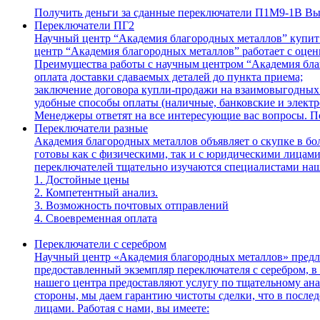
Получить деньги за сданные переключатели П1М9-1В Вы
Переключатели ПГ2
Научный центр “Академия благородных металлов” купит 
центр “Академия благородных металлов” работает с оцен
Преимущества работы с научным центром “Академия бла
оплата доставки сдаваемых деталей до пункта приема;
заключение договора купли-продажи на взаимовыгодных
удобные способы оплаты (наличные, банковские и элект
Менеджеры ответят на все интересующие вас вопросы. П
Переключатели разные
Академия благородных металлов объявляет о скупке в б
готовы как с физическими, так и с юридическими лицам
переключателей тщательно изучаются специалистами наш
1. Достойные цены
2. Компетентный анализ.
3. Возможность почтовых отправлений
4. Своевременная оплата
Переключатели с серебром
Научный центр «Академия благородных металлов» предла
предоставленный экземпляр переключателя с серебром, 
нашего центра предоставляют услугу по тщательному ан
стороны, мы даем гарантию чистоты сделки, что в послед
лицами. Работая с нами, вы имеете: