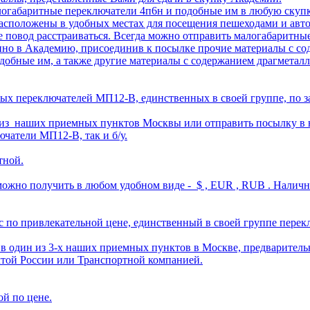
логабаритные переключатели 4п6н и подобные им в любую скупк
асположены в удобных местах для посещения пешеходами и авт
не повод расстраиваться. Всегда можно отправить малогабарит
нно в Академию, присоединив к посылке прочие материалы с со
одобные им, а также другие материалы с содержанием драгметал
ых переключателей МП12-В, единственных в своей группе, по з
из наших приемных пунктов Москвы или отправить посылку в н
чатели МП12-В, так и б/у.
тной.
ожно получить в любом удобном виде - $ , EUR , RUB . Налич
с по привлекательной цене, единственный в своей группе пере
 один из 3-х наших приемных пунктов в Москве, предварительн
чтой России или Транспортной компанией.
й по цене.