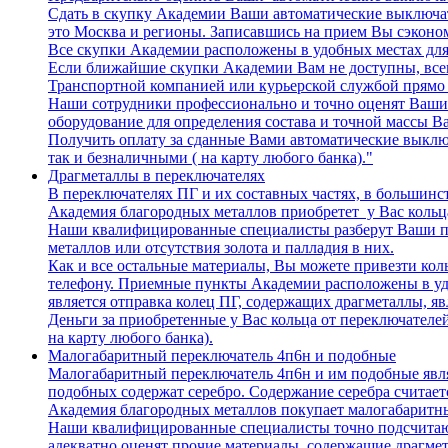
Сдать в скупку Академии Ваши автоматические выключат
это Москва и регионы. Записавшись на прием Вы сэконо
Все скупки Академии расположены в удобных местах для
Если ближайшие скупки Академии Вам не доступны, всег
Транспортной компанией или курьерской службой прямо
Наши сотрудники профессионально и точно оценят Ваши
оборудование для определения состава и точной массы В
Получить оплату за сданные Вами автоматические выклю
так и безналичными ( на карту любого банка)."
Драгметаллы в переключателях
В переключателях ПГ и их составных частях, в большинст
Академия благородных металлов приобретет у Вас кольц
Наши квалифицированные специалисты разберут Ваши пе
металлов или отсутствия золота и палладия в них.
Как и все остальные материалы, Вы можете привезти ко
телефону. Приемные пункты Академии расположены в уд
является отправка колец ПГ, содержащих драгметаллы, я
Деньги за приобретенные у Вас кольца от переключател
на карту любого банка).
Малогабаритный переключатель 4п6н и подобные
Малогабаритный переключатель 4п6н и им подобные явл
подобных содержат серебро. Содержание серебра считает
Академия благородных металлов покупает малогабаритны
Наши квалифицированные специалисты точно подсчитают 
адекватно оценят прочие материалы, содержащие драгмет