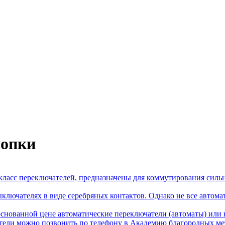
нопки
 класс переключателей, предназначены для коммутирования сил
лючателях в виде серебряных контактов. Однако не все автомат
снованной цене автоматические переключатели (автоматы) или к
ели можно позвонить по телефону в Академию благородных мет