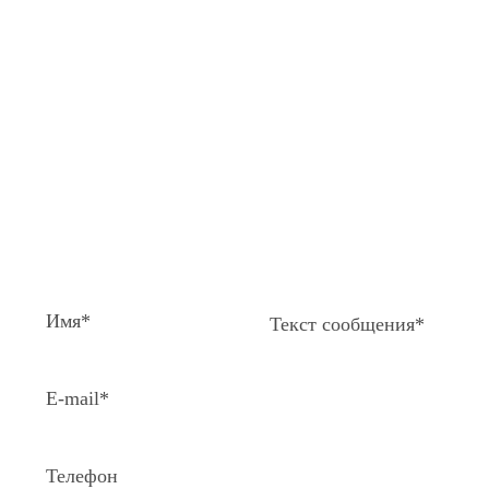
Появились вопросы,
спросите у нас:
Поля помеченные символом звездочка (*),
обязательные для заполнения