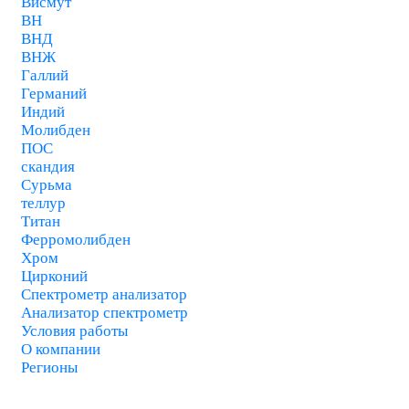
Висмут
ВН
ВНД
ВНЖ
Галлий
Германий
Индий
Молибден
ПОС
скандия
Сурьма
теллур
Титан
Ферромолибден
Хром
Цирконий
Спектрометр анализатор
Анализатор спектрометр
Условия работы
О компании
Регионы