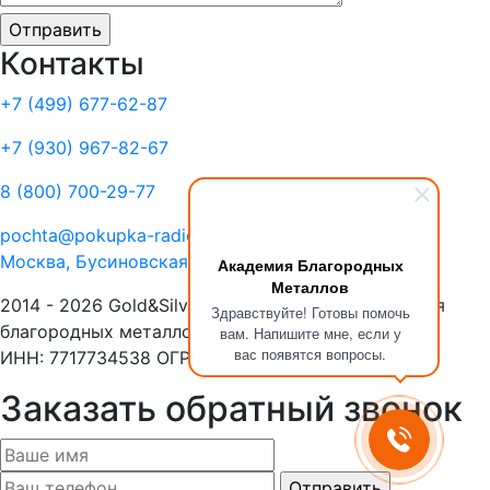
Контакты
+7 (499)
677-62-87
+7 (930)
967-82-67
8 (800)
700-29-77
pochta@pokupka-radiolom.ru
Москва, Бусиновская Горка, 1Е с.5
Академия Благородных
Металлов
2014 - 2026 Gold&Silver Научный Центр «Академия
Здравствуйте! Готовы помочь
благородных металлов»
вам. Напишите мне, если у
вас появятся вопросы.
ИНН: 7717734538 ОГРН: 1137746053908
Заказать обратный звонок