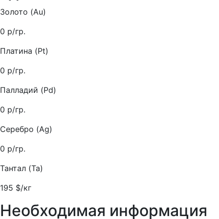
Золото (Au)
0
р/гр.
Платина (Pt)
0
р/гр.
Палладий (Pd)
0
р/гр.
Серебро (Ag)
0
р/гр.
Тантал (Ta)
195
$/кг
Необходимая информация