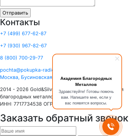
Контакты
+7 (499)
677-62-87
+7 (930)
967-82-67
8 (800)
700-29-77
pochta@pokupka-radiolom.ru
Москва, Бусиновская Горка, 1Е с.5
Академия Благородных
Металлов
2014 - 2026 Gold&Silver Научный Центр «Академия
Здравствуйте! Готовы помочь
благородных металлов»
вам. Напишите мне, если у
вас появятся вопросы.
ИНН: 7717734538 ОГРН: 1137746053908
Заказать обратный звонок