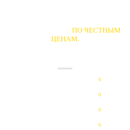
ГОТОВЫ КУПИТЬ
ПО ЧЕСТНЫМ
ЦЕНАМ.
ПЛАТИМ НАЛИЧНЫМИ В ДЕНЬ
СДАЧИ.
Золото (Au)
0
р/гр.
Платина (Pt)
0
р/гр.
Палладий (Pd)
0
р/гр.
Серебро (Ag)
0
р/гр.