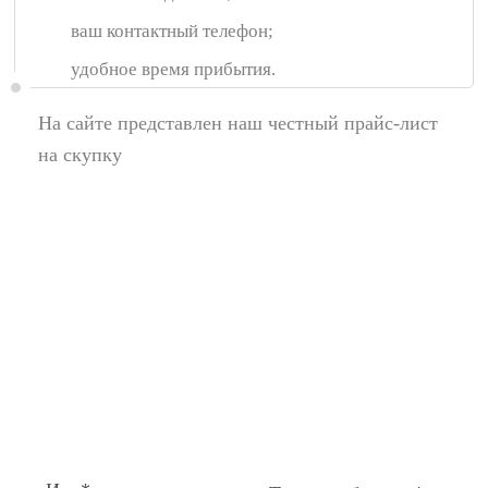
ваш контактный телефон;
удобное время прибытия.
На сайте представлен наш честный прайс-лист
на скупку
Появились вопросы,
спросите у нас:
Поля помеченные символом звездочка (*),
обязательные для заполнения