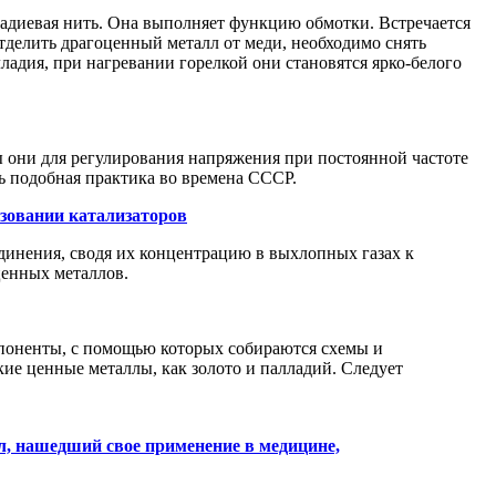
ладиевая нить. Она выполняет функцию обмотки. Встречается
отделить драгоценный металл от меди, необходимо снять
лладия, при нагревании горелкой они становятся ярко-белого
 они для регулирования напряжения при постоянной частоте
ь подобная практика во времена СССР.
зовании катализаторов
динения, сводя их концентрацию в выхлопных газах к
ценных металлов.
мпоненты, с помощью которых собираются схемы и
кие ценные металлы, как золото и палладий. Следует
л, нашедший свое применение в медицине,