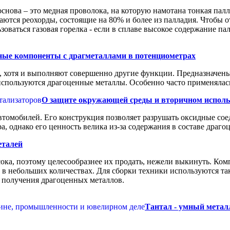
снова – это медная проволока, на которую намотана тонкая пал
чаются реохорды, состоящие на 80% и более из палладия. Чтобы 
оваться газовая горелка - если в сплаве высокое содержание па
ные компоненты с драгметаллами в потенциометрах
 хотя и выполняют совершенно другие функции. Предназначены
используются драгоценные металлы. Особенно часто применялас
О защите окружающей среды и вторичном исполь
втомобилей. Его конструкция позволяет разрушать оксидные сое
, однако его ценность велика из-за содержания в составе драго
еталей
ока, поэтому целесообразнее их продать, нежели выкинуть. Ко
 в небольших количествах. Для сборки техники используются та
в получения драгоценных металлов.
Тантал - умный метал