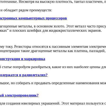
тотехнике. Несмотря на высокую плотность, тантал пластичен, п
 и обладает рядом преимуществ:
ектронных компьютерных процессоров
агоценные металлы, в основном золото. Этот металл часто прису
ожках” и плоских шлейфах для жидкокристаллических экранов.
ому току. Резисторы относятся к пассивным элементам электри
онцентрации такие драгоценные металлы как платина, палладий, 
конструкция и маркировка
 статье попробуем разобраться, какие из них наиболее ценны дл
одержатся в радиодеталях?
льшое, но собирать и продавать определенные наименования мо
ный электропроводник?
 для создания ювелирных украшений. Этот материал пользуется 