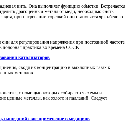
ладиевая нить. Она выполняет функцию обмотки. Встречается
отделить драгоценный металл от меди, необходимо снять
лладия, при нагревании горелкой они становятся ярко-белого
 они для регулирования напряжения при постоянной частоте
ь подобная практика во времена СССР.
зовании катализаторов
динения, сводя их концентрацию в выхлопных газах к
ценных металлов.
мпоненты, с помощью которых собираются схемы и
кие ценные металлы, как золото и палладий. Следует
л, нашедший свое применение в медицине,