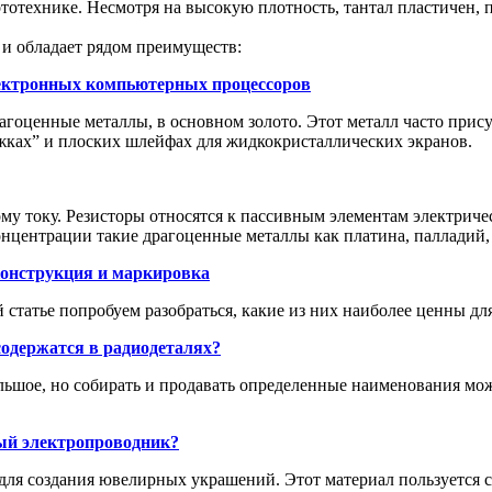
тотехнике. Несмотря на высокую плотность, тантал пластичен, п
 и обладает рядом преимуществ:
ектронных компьютерных процессоров
агоценные металлы, в основном золото. Этот металл часто прису
ожках” и плоских шлейфах для жидкокристаллических экранов.
ому току. Резисторы относятся к пассивным элементам электри
онцентрации такие драгоценные металлы как платина, палладий, 
конструкция и маркировка
 статье попробуем разобраться, какие из них наиболее ценны дл
одержатся в радиодеталях?
льшое, но собирать и продавать определенные наименования мо
ный электропроводник?
 для создания ювелирных украшений. Этот материал пользуется 