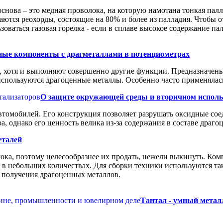
снова – это медная проволока, на которую намотана тонкая пал
чаются реохорды, состоящие на 80% и более из палладия. Чтобы 
оваться газовая горелка - если в сплаве высокое содержание па
ные компоненты с драгметаллами в потенциометрах
 хотя и выполняют совершенно другие функции. Предназначены
используются драгоценные металлы. Особенно часто применялас
О защите окружающей среды и вторичном исполь
втомобилей. Его конструкция позволяет разрушать оксидные сое
, однако его ценность велика из-за содержания в составе драго
еталей
ока, поэтому целесообразнее их продать, нежели выкинуть. Ко
 в небольших количествах. Для сборки техники используются та
в получения драгоценных металлов.
Тантал - умный метал