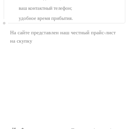
ваш контактный телефон;
удобное время прибытия.
На сайте представлен наш честный прайс-лист
на скупку
Появились вопросы,
спросите у нас:
Поля помеченные символом звездочка (*),
обязательные для заполнения