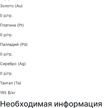
Золото (Au)
0
р/гр.
Платина (Pt)
0
р/гр.
Палладий (Pd)
0
р/гр.
Серебро (Ag)
0
р/гр.
Тантал (Ta)
195
$/кг
Необходимая информация