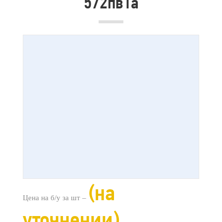
572пв1а
(на
Цена на б/у за шт –
уточнении)