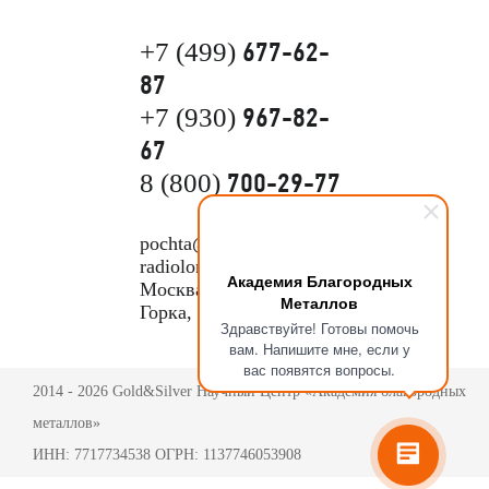
677-62-
+7 (499)
87
967-82-
+7 (930)
67
700-29-77
8 (800)
pochta@pokupka-
radiolom.ru
Академия Благородных
Москва, Бусиновская
Металлов
Горка, 1Е с.5
Здравствуйте! Готовы помочь
вам. Напишите мне, если у
вас появятся вопросы.
2014 - 2026 Gold&Silver Научный Центр «Академия благородных
металлов»
ИНН: 7717734538 ОГРН: 1137746053908