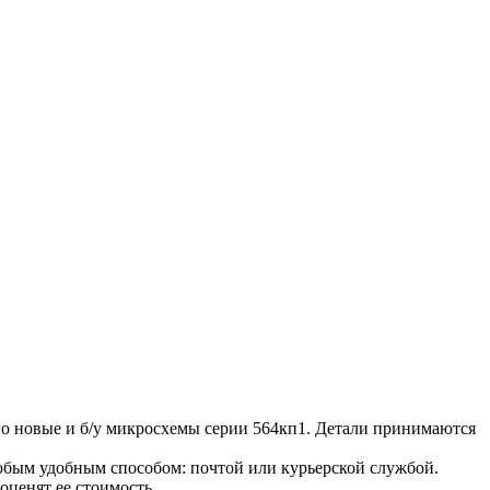
о новые и б/у микросхемы серии 564кп1. Детали принимаются
юбым удобным способом: почтой или курьерской службой.
ценят ее стоимость.