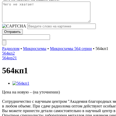
Радиолом
•
Микросхемы
•
Микросхемы 564 серии
•
564кп1
564кп2
564ир21
564кп1
Цена на новую – (на уточнении)
Сотрудничество с научным центром "Академия благородных ме
в любом объеме. При сдаче радиолома оптом действуют особы
Вы можете принести детали самостоятельно в научный центр в
Опытные специалисты лаборатории металлов при научном цент