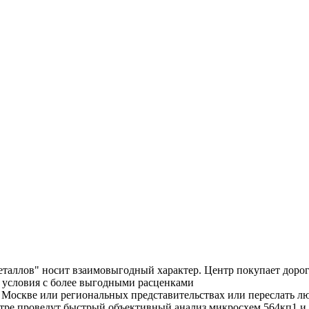
таллов" носит взаимовыгодный характер. Центр покупает дорог
е условия с более выгодными расценками
 Москве или региональных представительствах или переслать л
ре проведут быстрый объективный анализ микросхем 564кп1 и о