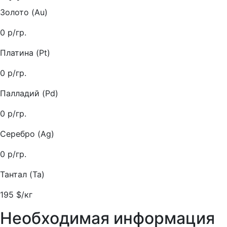
Золото (Au)
0
р/гр.
Платина (Pt)
0
р/гр.
Палладий (Pd)
0
р/гр.
Серебро (Ag)
0
р/гр.
Тантал (Ta)
195
$/кг
Необходимая информация