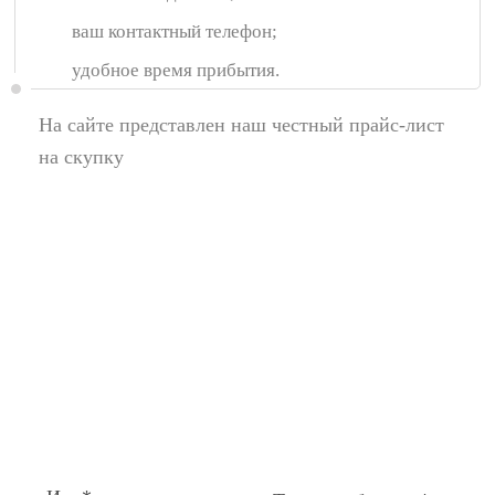
ваш контактный телефон;
удобное время прибытия.
На сайте представлен наш честный прайс-лист
на скупку
Появились вопросы,
спросите у нас:
Поля помеченные символом звездочка (*),
обязательные для заполнения