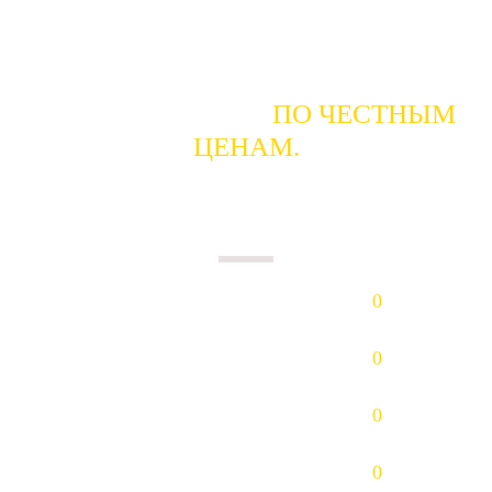
ГОТОВЫ КУПИТЬ
ПО ЧЕСТНЫМ
ЦЕНАМ.
ПЛАТИМ НАЛИЧНЫМИ В ДЕНЬ
СДАЧИ.
Золото (Au)
0
р/гр.
Платина (Pt)
0
р/гр.
Палладий (Pd)
0
р/гр.
Серебро (Ag)
0
р/гр.