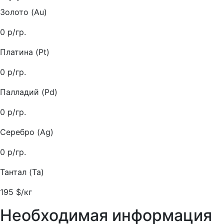
Золото (Au)
0
р/гр.
Платина (Pt)
0
р/гр.
Палладий (Pd)
0
р/гр.
Серебро (Ag)
0
р/гр.
Тантал (Ta)
195
$/кг
Необходимая информация