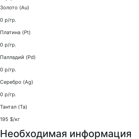
Золото (Au)
0
р/гр.
Платина (Pt)
0
р/гр.
Палладий (Pd)
0
р/гр.
Серебро (Ag)
0
р/гр.
Тантал (Ta)
195
$/кг
Необходимая информация