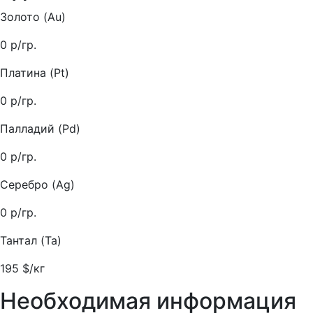
Золото (Au)
0
р/гр.
Платина (Pt)
0
р/гр.
Палладий (Pd)
0
р/гр.
Серебро (Ag)
0
р/гр.
Тантал (Ta)
195
$/кг
Необходимая информация