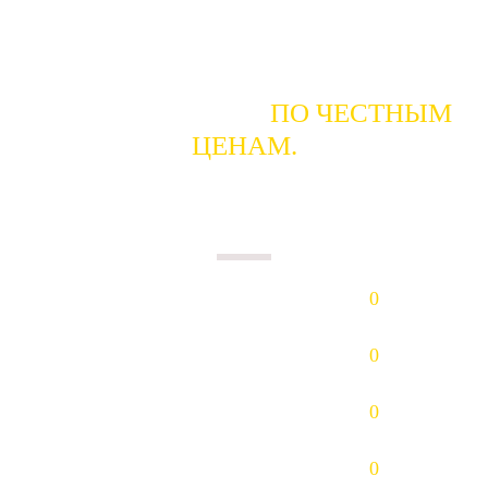
ГОТОВЫ КУПИТЬ
ПО ЧЕСТНЫМ
ЦЕНАМ.
ПЛАТИМ НАЛИЧНЫМИ В ДЕНЬ
СДАЧИ.
Золото (Au)
0
р/гр.
Платина (Pt)
0
р/гр.
Палладий (Pd)
0
р/гр.
Серебро (Ag)
0
р/гр.