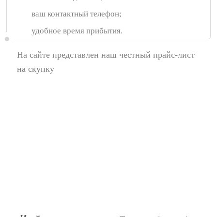
ваш контактный телефон;
удобное время прибытия.
На сайте представлен наш честный прайс-лист
на скупку
Появились вопросы,
спросите у нас:
Поля помеченные символом звездочка (*),
обязательные для заполнения