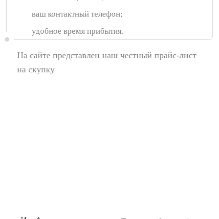
ваш контактный телефон;
удобное время прибытия.
На сайте представлен наш честный прайс-лист
на скупку
Появились вопросы,
спросите у нас:
Поля помеченные символом звездочка (*),
обязательные для заполнения