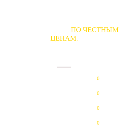
ГОТОВЫ КУПИТЬ
ПО ЧЕСТНЫМ
ЦЕНАМ.
ПЛАТИМ НАЛИЧНЫМИ В ДЕНЬ
СДАЧИ.
Золото (Au)
0
р/гр.
Платина (Pt)
0
р/гр.
Палладий (Pd)
0
р/гр.
Серебро (Ag)
0
р/гр.