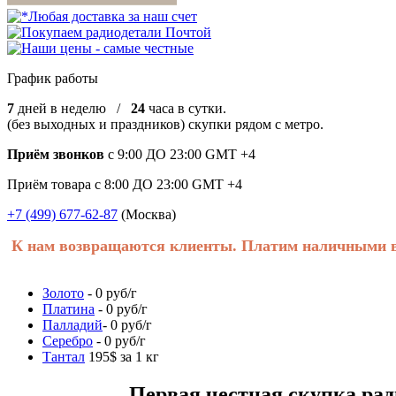
График работы
7
дней в неделю /
24
часа в сутки.
(без выходных и праздников) скупки рядом с метро.
Приём звонков
с 9:00 ДО 23:00 GMT +4
Приём товара с 8:00 ДО 23:00 GMT +4
+7 (499) 677-62-87
(Москва)
К нам возвращаются клиенты. Платим наличными в 
Золото
- 0 руб/г
Платина
- 0 руб/г
Палладий
- 0 руб/г
Серебро
- 0 руб/г
Тантал
195$ за 1 кг
Первая честная скупка радиоде