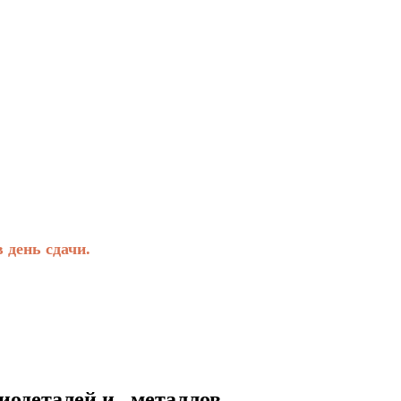
день сдачи.
талей и металлов.