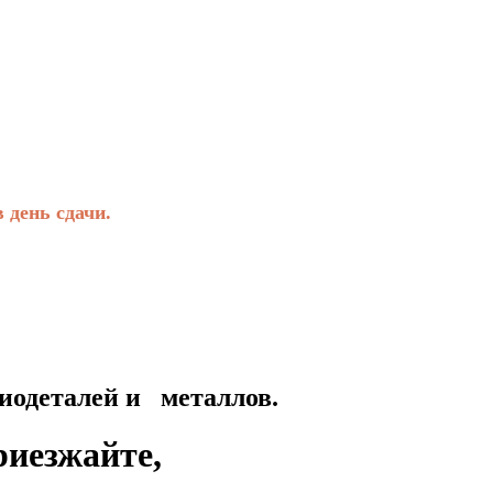
день сдачи.
талей и металлов.
риезжайте,