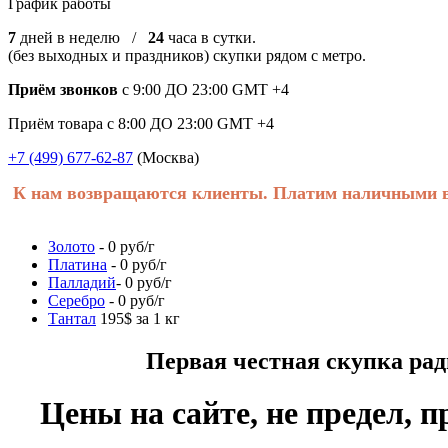
График работы
7
дней в неделю /
24
часа в сутки.
(без выходных и праздников) скупки рядом с метро.
Приём звонков
с 9:00 ДО 23:00 GMT +4
Приём товара с 8:00 ДО 23:00 GMT +4
+7 (499) 677-62-87
(Москва)
К нам возвращаются клиенты. Платим наличными в 
Золото
- 0 руб/г
Платина
- 0 руб/г
Палладий
- 0 руб/г
Серебро
- 0 руб/г
Тантал
195$ за 1 кг
Первая честная скупка радиоде
Цены на сайте, не предел, п