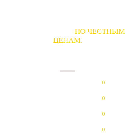
ГОТОВЫ КУПИТЬ
ПО ЧЕСТНЫМ
ЦЕНАМ.
ПЛАТИМ НАЛИЧНЫМИ В ДЕНЬ
СДАЧИ.
Золото (Au)
0
р/гр.
Платина (Pt)
0
р/гр.
Палладий (Pd)
0
р/гр.
Серебро (Ag)
0
р/гр.