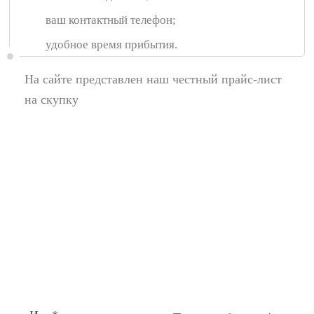
ваш контактный телефон;
удобное время прибытия.
На сайте представлен наш честный прайс-лист
на скупку
Появились вопросы,
спросите у нас:
Поля помеченные символом звездочка (*),
обязательные для заполнения