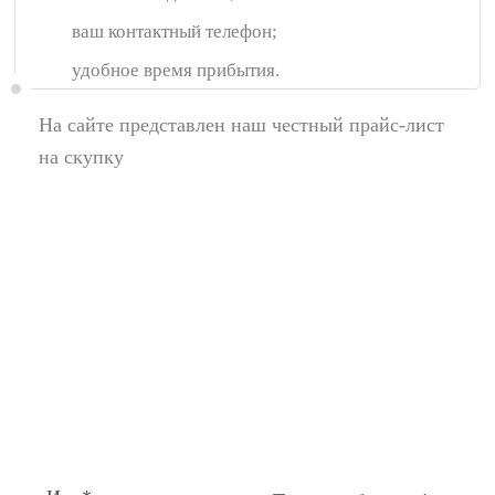
ваш контактный телефон;
удобное время прибытия.
На сайте представлен наш честный прайс-лист
на скупку
Появились вопросы,
спросите у нас:
Поля помеченные символом звездочка (*),
обязательные для заполнения