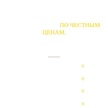
ГОТОВЫ КУПИТЬ
ПО ЧЕСТНЫМ
ЦЕНАМ.
ПЛАТИМ НАЛИЧНЫМИ В ДЕНЬ
СДАЧИ.
Золото (Au)
0
р/гр.
Платина (Pt)
0
р/гр.
Палладий (Pd)
0
р/гр.
Серебро (Ag)
0
р/гр.