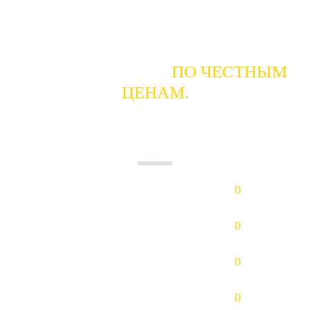
ГОТОВЫ КУПИТЬ
ПО ЧЕСТНЫМ
ЦЕНАМ.
ПЛАТИМ НАЛИЧНЫМИ В ДЕНЬ
СДАЧИ.
Золото (Au)
0
р/гр.
Платина (Pt)
0
р/гр.
Палладий (Pd)
0
р/гр.
Серебро (Ag)
0
р/гр.