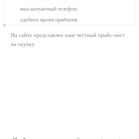
ваш контактный телефон;
удобное время прибытия.
На сайте представлен наш честный прайс-лист
на скупку
Появились вопросы,
спросите у нас:
Поля помеченные символом звездочка (*),
обязательные для заполнения