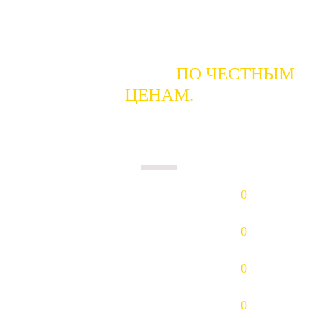
ГОТОВЫ КУПИТЬ
ПО ЧЕСТНЫМ
ЦЕНАМ.
ПЛАТИМ НАЛИЧНЫМИ В ДЕНЬ
СДАЧИ.
Золото (Au)
0
р/гр.
Платина (Pt)
0
р/гр.
Палладий (Pd)
0
р/гр.
Серебро (Ag)
0
р/гр.