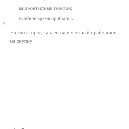
ваш контактный телефон;
удобное время прибытия.
На сайте представлен наш честный прайс-лист
на скупку
Появились вопросы,
спросите у нас:
Поля помеченные символом звездочка (*),
обязательные для заполнения