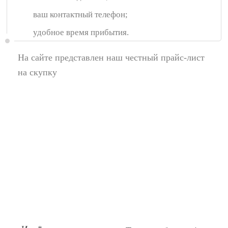
ваш контактный телефон;
удобное время прибытия.
На сайте представлен наш честный прайс-лист
на скупку
Появились вопросы,
спросите у нас:
Поля помеченные символом звездочка (*),
обязательные для заполнения