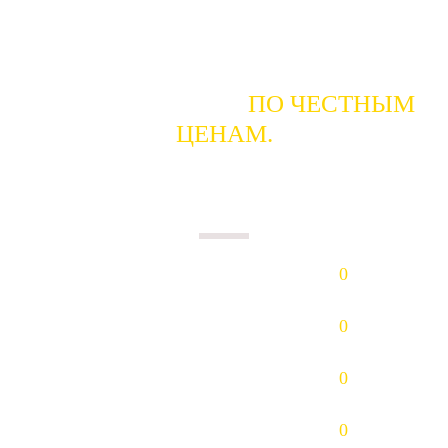
ГОТОВЫ КУПИТЬ
ПО ЧЕСТНЫМ
ЦЕНАМ.
ПЛАТИМ НАЛИЧНЫМИ В ДЕНЬ
СДАЧИ.
Золото (Au)
0
р/гр.
Платина (Pt)
0
р/гр.
Палладий (Pd)
0
р/гр.
Серебро (Ag)
0
р/гр.