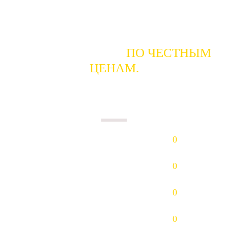
ГОТОВЫ КУПИТЬ
ПО ЧЕСТНЫМ
ЦЕНАМ.
ПЛАТИМ НАЛИЧНЫМИ В ДЕНЬ
СДАЧИ.
Золото (Au)
0
р/гр.
Платина (Pt)
0
р/гр.
Палладий (Pd)
0
р/гр.
Серебро (Ag)
0
р/гр.