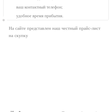
ваш контактный телефон;
удобное время прибытия.
На сайте представлен наш честный прайс-лист
на скупку
Появились вопросы,
спросите у нас:
Поля помеченные символом звездочка (*),
обязательные для заполнения