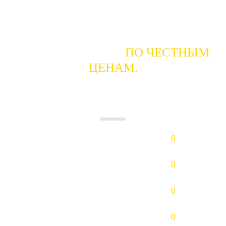
ГОТОВЫ КУПИТЬ
ПО ЧЕСТНЫМ
ЦЕНАМ.
ПЛАТИМ НАЛИЧНЫМИ В ДЕНЬ
СДАЧИ.
Золото (Au)
0
р/гр.
Платина (Pt)
0
р/гр.
Палладий (Pd)
0
р/гр.
Серебро (Ag)
0
р/гр.