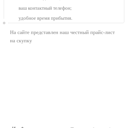
ваш контактный телефон;
удобное время прибытия.
На сайте представлен наш честный прайс-лист
на скупку
Появились вопросы,
спросите у нас:
Поля помеченные символом звездочка (*),
обязательные для заполнения