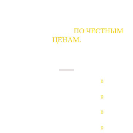
ГОТОВЫ КУПИТЬ
ПО ЧЕСТНЫМ
ЦЕНАМ.
ПЛАТИМ НАЛИЧНЫМИ В ДЕНЬ
СДАЧИ.
Золото (Au)
0
р/гр.
Платина (Pt)
0
р/гр.
Палладий (Pd)
0
р/гр.
Серебро (Ag)
0
р/гр.