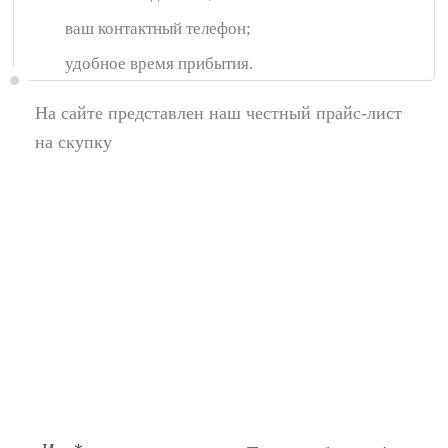
ваш контактный телефон;
удобное время прибытия.
На сайте представлен наш честный прайс-лист
на скупку
Появились вопросы,
спросите у нас:
Поля помеченные символом звездочка (*),
обязательные для заполнения