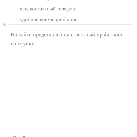
ваш контактный телефон;
удобное время прибытия.
На сайте представлен наш честный прайс-лист
на скупку
Появились вопросы,
спросите у нас:
Поля помеченные символом звездочка (*),
обязательные для заполнения