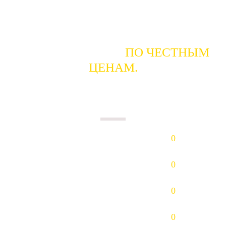
ГОТОВЫ КУПИТЬ
ПО ЧЕСТНЫМ
ЦЕНАМ.
ПЛАТИМ НАЛИЧНЫМИ В ДЕНЬ
СДАЧИ.
Золото (Au)
0
р/гр.
Платина (Pt)
0
р/гр.
Палладий (Pd)
0
р/гр.
Серебро (Ag)
0
р/гр.