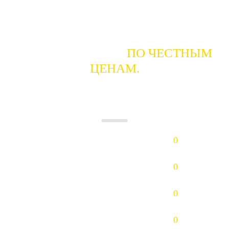
ГОТОВЫ КУПИТЬ
ПО ЧЕСТНЫМ
ЦЕНАМ.
ПЛАТИМ НАЛИЧНЫМИ В ДЕНЬ
СДАЧИ.
Золото (Au)
0
р/гр.
Платина (Pt)
0
р/гр.
Палладий (Pd)
0
р/гр.
Серебро (Ag)
0
р/гр.