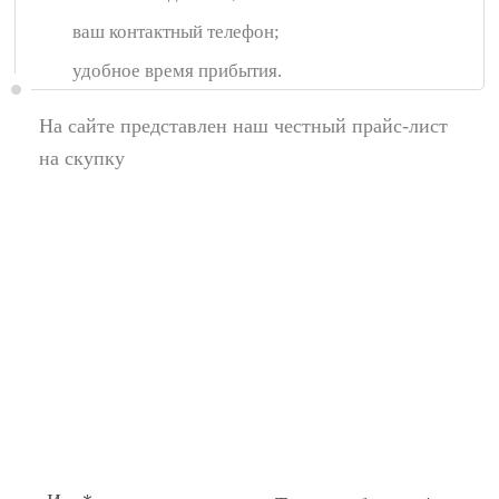
ваш контактный телефон;
удобное время прибытия.
На сайте представлен наш честный прайс-лист
на скупку
Появились вопросы,
спросите у нас:
Поля помеченные символом звездочка (*),
обязательные для заполнения