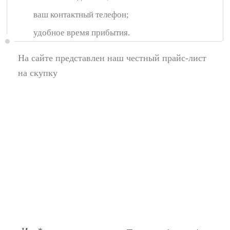
ваш контактный телефон;
удобное время прибытия.
На сайте представлен наш честный прайс-лист
на скупку
Появились вопросы,
спросите у нас:
Поля помеченные символом звездочка (*),
обязательные для заполнения