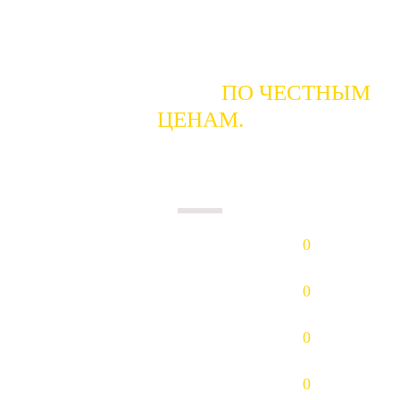
ГОТОВЫ КУПИТЬ
ПО ЧЕСТНЫМ
ЦЕНАМ.
ПЛАТИМ НАЛИЧНЫМИ В ДЕНЬ
СДАЧИ.
Золото (Au)
0
р/гр.
Платина (Pt)
0
р/гр.
Палладий (Pd)
0
р/гр.
Серебро (Ag)
0
р/гр.