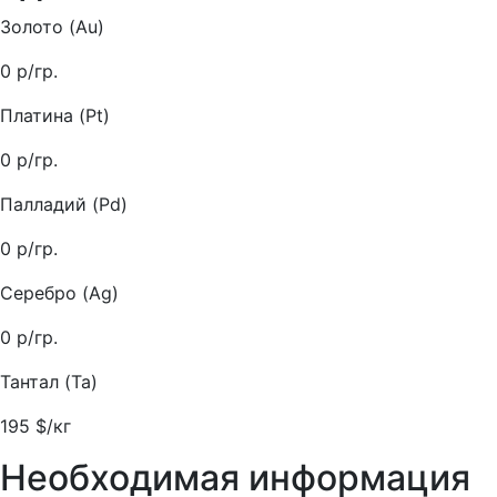
Золото (Au)
0
р/гр.
Платина (Pt)
0
р/гр.
Палладий (Pd)
0
р/гр.
Серебро (Ag)
0
р/гр.
Тантал (Ta)
195
$/кг
Необходимая информация