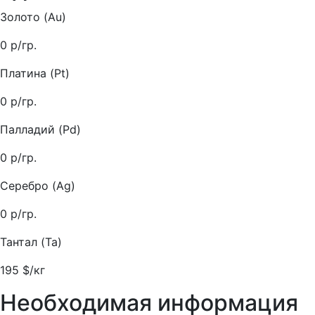
Золото (Au)
0
р/гр.
Платина (Pt)
0
р/гр.
Палладий (Pd)
0
р/гр.
Серебро (Ag)
0
р/гр.
Тантал (Ta)
195
$/кг
Необходимая информация