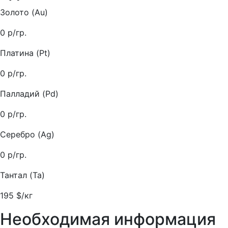
Золото (Au)
0
р/гр.
Платина (Pt)
0
р/гр.
Палладий (Pd)
0
р/гр.
Серебро (Ag)
0
р/гр.
Тантал (Ta)
195
$/кг
Необходимая информация