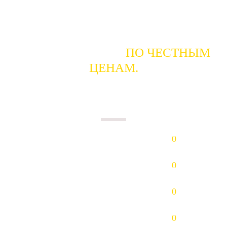
ГОТОВЫ КУПИТЬ
ПО ЧЕСТНЫМ
ЦЕНАМ.
ПЛАТИМ НАЛИЧНЫМИ В ДЕНЬ
СДАЧИ.
Золото (Au)
0
р/гр.
Платина (Pt)
0
р/гр.
Палладий (Pd)
0
р/гр.
Серебро (Ag)
0
р/гр.