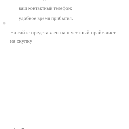
ваш контактный телефон;
удобное время прибытия.
На сайте представлен наш честный прайс-лист
на скупку
Появились вопросы,
спросите у нас:
Поля помеченные символом звездочка (*),
обязательные для заполнения