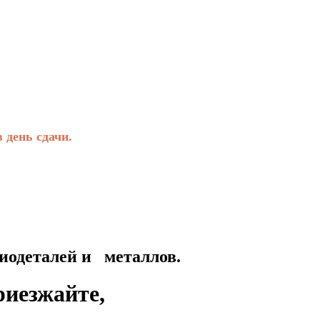
день сдачи.
талей и металлов.
риезжайте,