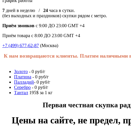
График работы
7
дней в неделю /
24
часа в сутки.
(без выходных и праздников) скупки рядом с метро.
Приём звонков
с 9:00 ДО 23:00 GMT +4
Приём товара с 8:00 ДО 23:00 GMT +4
+7 (499) 677-62-87
(Москва)
К нам возвращаются клиенты. Платим наличными в 
Золото
- 0 руб/г
Платина
- 0 руб/г
Палладий
- 0 руб/г
Серебро
- 0 руб/г
Тантал
195$ за 1 кг
Первая честная скупка радиоде
Цены на сайте, не предел, п