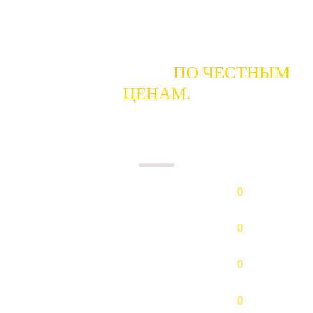
ГОТОВЫ КУПИТЬ
ПО ЧЕСТНЫМ
ЦЕНАМ.
ПЛАТИМ НАЛИЧНЫМИ В ДЕНЬ
СДАЧИ.
Золото (Au)
0
р/гр.
Платина (Pt)
0
р/гр.
Палладий (Pd)
0
р/гр.
Серебро (Ag)
0
р/гр.