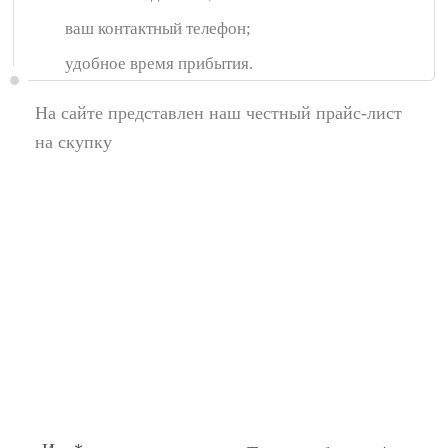
ваш контактный телефон;
удобное время прибытия.
На сайте представлен наш честный прайс-лист
на скупку
Появились вопросы,
спросите у нас:
Поля помеченные символом звездочка (*),
обязательные для заполнения