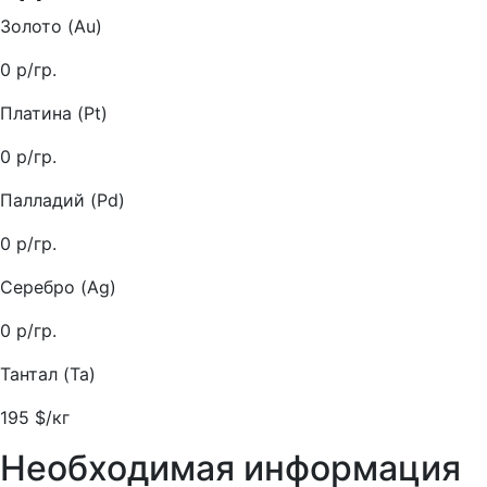
Золото (Au)
0
р/гр.
Платина (Pt)
0
р/гр.
Палладий (Pd)
0
р/гр.
Серебро (Ag)
0
р/гр.
Тантал (Ta)
195
$/кг
Необходимая информация